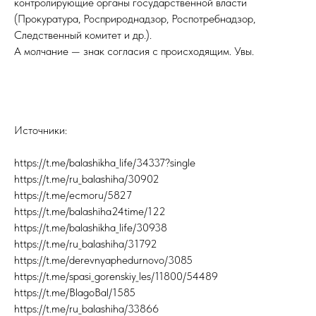
контролирующие органы государственной власти
(Прокуратура, Росприроднадзор, Роспотребнадзор,
Следственный комитет и др.).
А молчание — знак согласия с происходящим. Увы.
Источники:
https://t.me/balashikha_life/34337?single
https://t.me/ru_balashiha/30902
https://t.me/ecmoru/5827
https://t.me/balashiha24time/122
https://t.me/balashikha_life/30938
https://t.me/ru_balashiha/31792
https://t.me/derevnyaphedurnovo/3085
https://t.me/spasi_gorenskiy_les/11800/54489
https://t.me/BlagoBal/1585
https://t.me/ru_balashiha/33866