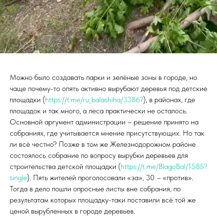
Можно было создавать парки и зелёные зоны в городе, но
чаще почему-то опять активно вырубают деревья под детские
площадки (
https://t.me/ru_balashiha/33867
), в районах, где
площадок и так много, а леса практически не осталось.
Основной аргумент администрации – решение принято на
собраниях, где учитывается мнение присутствующих. Но так
ли всё честно? Позже в том же Железнодорожном районе
состоялось собрание по вопросу вырубки деревьев для
строительства детской площадки (
https://t.me/BlagoBal/1585?
single
). Пять жителей проголосовали «за», 30 – «против».
Тогда в дело пошли опросные листы вне собрания, по
результатам которых площадку-таки поставили всё той же
ценой вырубленных в городе деревьев.