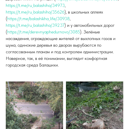
https://t.me/ru_balashiha/34973
,
https://t.me/ru_balashiha/35626
), в школьных аллеях
(
https://t.me/balashikha_life/30938
,
https://t.me/ru_balashiha/39237
) и у автомобильных дорог
(
https://t.me/derevnyaphedurnovo/3085
). Зелёные
насаждения, ограждающие жителей от выхлопных газов и
шума, одинокие деревья во дворах вырубаются по
согласованным планам и под контролем администрации.
Наверное, так, в её понимании, выглядит комфортная
городская среда Балашихи.