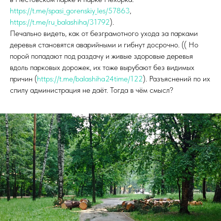
https://t.me/spasi_gorenskiy_les/57863
,
https://t.me/ru_balashiha/31792
).
Печально видеть, как от безграмотного ухода за парками
деревья становятся аварийными и гибнут досрочно. (( Но
порой попадают под раздачу и живые здоровые деревья
вдоль парковых дорожек, их тоже вырубают без видимых
причин (
https://t.me/balashiha24time/122
). Разъяснений по их
спилу администрация не даёт. Тогда в чём смысл?