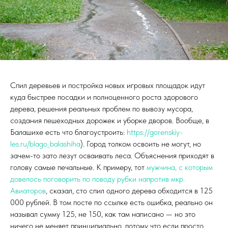
Спил деревьев и постройка новых игровых площадок идут
куда быстрее посадки и полноценного роста здорового
дерева, решения реальных проблем по вывозу мусора,
создания пешеходных дорожек и уборке дворов. Вообще, в
Балашихе есть что благоустроить:
https://gorenskiy-
les.ru/blago_balashiha
). Город толком освоить не могут, но
зачем-то зато лезут осваивать леса. Объяснения приходят в
голову самые печальные. К примеру, тот
мужчина, с которым
довелось поговорить по поводу рубки напротив мкр.
Авиаторов
, сказал, сто спил одного дерева обходится в 125
000 рублей. В том посте по ссылке есть ошибка, реально он
называл сумму 125, не 150, как там написано — но это
ничего не меняет принципиально, потому что если просто