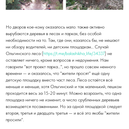
Но дворов кое-кому оказалось мало: также активно
вырубаются деревья в лесах и парках, без особой
необходимости на то. Там, где они, казалось бы, не мешают
ни обзору водителей, ни детским площадкам... Случай
Ольгинского леса (
https://t.me/balashikha_life/34337
) не
оставляет ничего, кроме вопросов и недоумения. Нам
говорили "вот проект парка...", но прошло совсем немного
времени — и оказалось, что "жители просят" ещё одну
детскую площадку вместо част леса. Леса остаётся всё
меньше и меньше, хотя Ольгинский и так маленький, пешком
проходится весь за 15-20 минут. Можно возразить, что одна
площадка ничего не изменит, а число срубленных деревьев
возмещается посаженными. Но за одной площадкой следует
вторая, третья и двадцать третья — и всё это якобы "жители
просили".