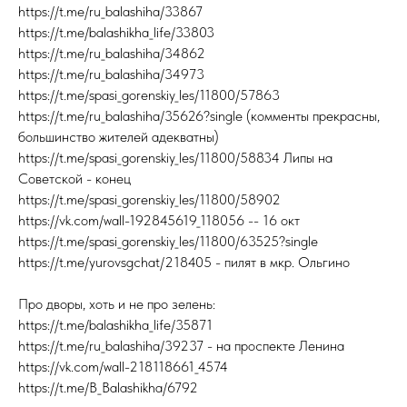
https://t.me/ru_balashiha/33867
https://t.me/balashikha_life/33803
https://t.me/ru_balashiha/34862
https://t.me/ru_balashiha/34973
https://t.me/spasi_gorenskiy_les/11800/57863
https://t.me/ru_balashiha/35626?single (комменты прекрасны,
большинство жителей адекватны)
https://t.me/spasi_gorenskiy_les/11800/58834 Липы на
Советской - конец
https://t.me/spasi_gorenskiy_les/11800/58902
https://vk.com/wall-192845619_118056 -- 16 окт
https://t.me/spasi_gorenskiy_les/11800/63525?single
https://t.me/yurovsgchat/218405 - пилят в мкр. Ольгино
Про дворы, хоть и не про зелень:
https://t.me/balashikha_life/35871
https://t.me/ru_balashiha/39237 - на проспекте Ленина
https://vk.com/wall-218118661_4574
https://t.me/B_Balashikha/6792