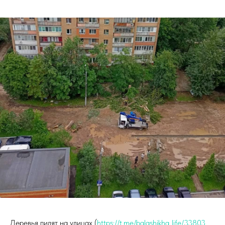
Деревья пилят на улицах (
https://t.me/balashikha_life/33803
,