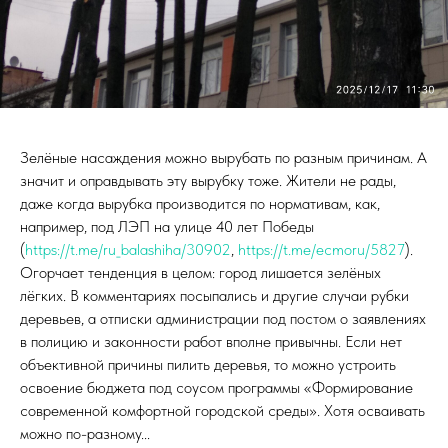
Зелёные насаждения можно вырубать по разным причинам. А
значит и оправдывать эту вырубку тоже. Жители не рады,
даже когда вырубка производится по нормативам, как,
например, под ЛЭП на улице 40 лет Победы
(
https://t.me/ru_balashiha/30902
,
https://t.me/ecmoru/5827
).
Огорчает тенденция в целом: город лишается зелёных
лёгких. В комментариях посыпались и другие случаи рубки
деревьев, а отписки администрации под постом о заявлениях
в полицию и законности работ вполне привычны. Если нет
объективной причины пилить деревья, то можно устроить
освоение бюджета под соусом программы «Формирование
современной комфортной городской среды». Хотя осваивать
можно по-разному...