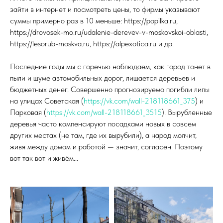
зайти в интернет и посмотреть цены, то фирмы указывают
суммы примерно раз в 10 меньше: https://popilka.ru,
https://drovosek-mo.ru/udalenie-derevev-v-moskovskoi-oblasti,
https://lesorub-moskva.ru, https://alpexotica.ru и др.
Последние годы мы с горечью наблюдаем, как город тонет в
пыли и шуме автомобильных дорог, лишается деревьев и
бюджетных денег. Совершенно прогнозируемо погибли липы
на улицах Советская (
https://vk.com/wall-218118661_375
) и
Парковая (
https://vk.com/wall-218118661_3515
). Вырубленные
деревья часто компенсируют посадками новых в совсем
других местах (не там, где их вырубили), а народ молчит,
живя между домом и работой — значит, согласен. Поэтому
вот так вот и живём...