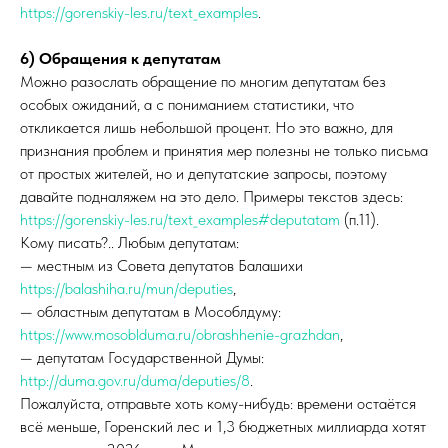
https://gorenskiy-les.ru/text_examples
.
6) Обращения к депутатам
Можно разослать обращение по многим депутатам без
особых ожиданий, а с пониманием статистики, что
откликается лишь небольшой процент. Но это важно, для
признания проблем и принятия мер полезны не только письма
от простых жителей, но и депутатские запросы, поэтому
давайте подналяжем на это дело. Примеры текстов здесь:
https://gorenskiy-les.ru/text_examples#deputatam
(п.11).
Кому писать?.. Любым депутатам:
— местным из Совета депутатов Балашихи
https://balashiha.ru/mun/deputies
,
— областным депутатам в Мособлдуму:
https://www.mosoblduma.ru/obrashhenie-grazhdan
,
— депутатам Государственной Думы:
http://duma.gov.ru/duma/deputies/8
.
Пожалуйста, отправьте хоть кому-нибудь: времени остаётся
всё меньше, Горенский лес и 1,3 бюджетных миллиарда хотят