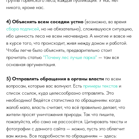
группы Горенского леса, каждая публикация. У нас нет
никого, кроме нас.
4) Объяснять всем соседям устно
(возможно, во время
сбора подписей
, но не обязательно), сложившуюся ситуацию,
ибо ценность леса не всем неочевидна. А многие и вовсе не
в курсе того, что происходит, живя между домом и работой.
Чтобы легче было объяснять, предварительно стоит
прочитать статью
"Почему лес лучше парка"
— там вся
основная аргументация.
5) Отправлять обращения в органы власти
по всем
вопросам, которые вас волнуют. Есть
примеры текстов
и
список ссылок, куда целесообразно отправлять. Это
необходимо! Ведётся статистика по обращениям: когда
жалоб мало, власть считает, что всё правильно делает, что
жители просят уничтожения природы. Так что пишите,
пожалуйста, ибо само не рассосётся. Цитировать тексты и
фотографии с данного сайта — можно, пусть это облегчит
вам жизнь. Все подробности по обращениям — здесь: