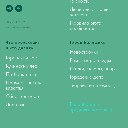
живность
Люди леса. Наши
встречи
© 2024-2025
Правила этого
Спаси Горенский Лес
сообщества
Что происходит
Город Балашиха
и что делать
Новостройки
Горенский лес
Реки, озёра, пруды
Кучинский лес
Парки, скверы, дворы
Питбайки и т.п.
Городские дела
Примеры писем
Творчество и юмор :)
властям
Сбор подписей
Разработка и
Листовки
продвижение сайта