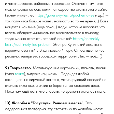
и чаты: домовые, районные, городские. Отвечать там тоже
можно кратко со ссылками на подробные статьи этого сайта
(зачем нужен лес
https://gorenskiy-les.ru/pochemu-les
и др.) —
так получится больше успеть написать за то же время. :) Если
найдутся наивные (ещё пока...) люди, которые возразят, что
власть обещает минимальное вмешательство в природу, —
тогда можно отвечать вот этой ссылкой:
https://gorenskiy-
les.ru/kuchinskiy-les-problem
. Это про Кучинский лес, ныне
переименованный в Вишняковский парк. Он больше не лес,
реально, теперь это городская территория. Лес — всё... ((
9) Творчество.
Мотивирующие картиночки, плакаты, песни
(типа
таких
), видеоклипы, мемы... Подойдёт любой
потенциально вирусный контент, мотивирующий соседей не
плакать тихонько, а активно бороться за спасение леса.
Пока нам ещё есть, что спасать, но времени осталось мало.
10) Жалобы в "Госуслуги. Решаем вместе".
Это
федеральная платформа, эту статистику по жалобам могут