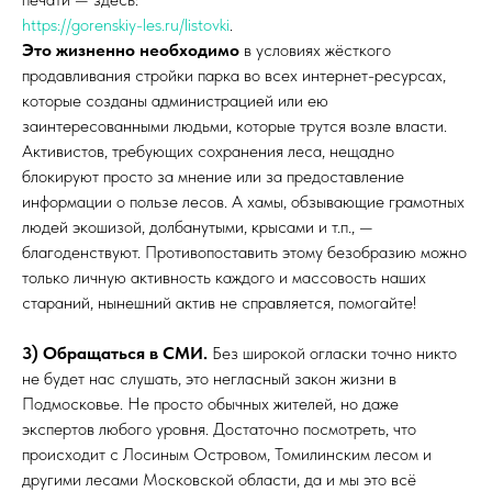
https://gorenskiy-les.ru/listovki
.
Это жизненно необходимо
в условиях жёсткого
продавливания стройки парка во всех интернет-ресурсах,
которые созданы администрацией или ею
заинтересованными людьми, которые трутся возле власти.
Активистов, требующих сохранения леса, нещадно
блокируют просто за мнение или за предоставление
информации о пользе лесов. А хамы, обзывающие грамотных
людей экошизой, долбанутыми, крысами и т.п., —
благоденствуют. Противопоставить этому безобразию можно
только личную активность каждого и массовость наших
стараний, нынешний актив не справляется, помогайте!
3) Обращаться в СМИ.
Без широкой огласки точно никто
не будет нас слушать, это негласный закон жизни в
Подмосковье. Не просто обычных жителей, но даже
экспертов любого уровня. Достаточно посмотреть, что
происходит с Лосиным Островом, Томилинским лесом и
другими лесами Московской области, да и мы это всё