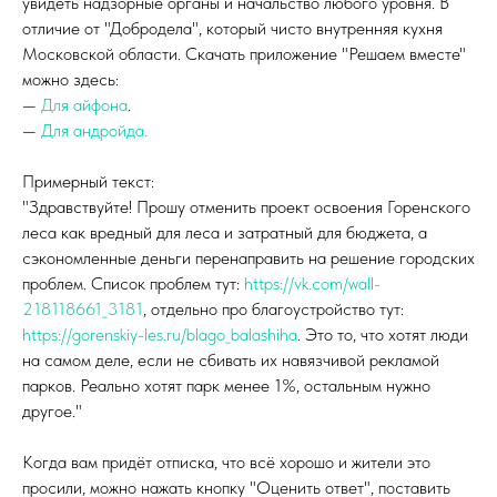
увидеть надзорные органы и начальство любого уровня. В
отличие от "Добродела", который чисто внутренняя кухня
Московской области. Скачать приложение "Решаем вместе"
можно здесь:
—
Для айфона
.
—
Для андройда.
Примерный текст:
"Здравствуйте! Прошу отменить проект освоения Горенского
леса как вредный для леса и затратный для бюджета, а
сэкономленные деньги перенаправить на решение городских
проблем. Список проблем тут:
https://vk.com/wall-
218118661_3181
, отдельно про благоустройство тут:
https://gorenskiy-les.ru/blago_balashiha
. Это то, что хотят люди
на самом деле, если не сбивать их навязчивой рекламой
парков. Реально хотят парк менее 1%, остальным нужно
другое."
Когда вам придёт отписка, что всё хорошо и жители это
просили, можно нажать кнопку "Оценить ответ", поставить