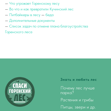
—
Что угрожает Горенскому лесу
—
Во что и как превратили Кучинский лес
—
Питбайкеры в лесу
—
беда
—
Дополнительные документы
—
Список задач по отмене плана благоустройства
Горенского леса
Знать и любить
лес
Почему лес лучше
парка?
Растения и грибы
Питцы, звери и др.