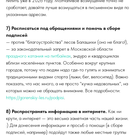
пилить уже в 2026 году. Молчаливое возмущение точно не
сработает, давайте лучше возмущаться в письменном виде по
указанным адресам.
7) Расписаться под обращениями и помочь в сборе
подписей
— против "благоустройства" лесов Балашихи (оно не благо!),
— за законодательный запрет в Московской области
праздного катания на питбайках
, эндуро и квадроциклах
вблизи населённых пунктов. Особенно вокруг крупных
городов, потому что людям надо где-то гулять и заниматься
традиционными видами спорта (лыжи, бег, велосипед). Важно
показать, что нас много, а не просто "кучка недовольных", на
которых можно не обращать внимание. Все подробности:
https://gorenskiy-les.ru/podpisi
.
8) Распространять информацию в интернете.
Как ни
крути, а интернет — это весьма заметная часть нашей жизни.
:) Для донесения информации и просьб о помощи (в сборе
подписей, например) подойдут также любые местные группы