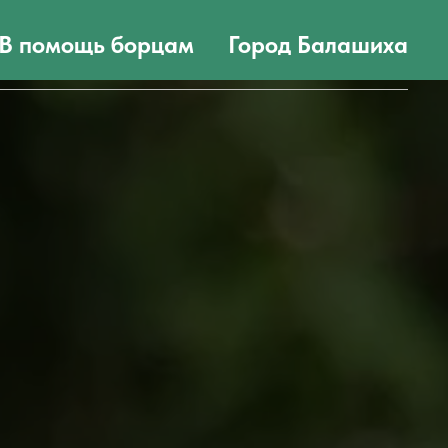
В помощь борцам
Город Балашиха