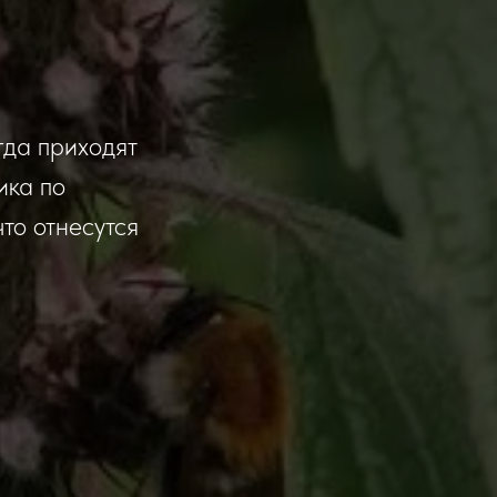
гда приходят
ика по
то отнесутся