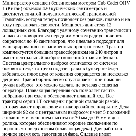
Минитрактор оснащен бензиновым мотором Cub Cadet OHV
1 (Китай) объемом 420 кубических сантиметров и
шестиступенчатой полуавтоматической трансмиссией
Transmatik, которая теперь позволяет без рывков, плавно и на
ходу переключать скорости. Мощность двигателя 12
лошадиных сил. Благодаря удачному сочетанию трансмиссии
и шасси с поворотным передним мостом радиус поворота
сократился до 46 сантиметров, что идеально подходит для
маневрирования в ограниченных пространствах. Трактор
комплектуется большим травосборником на 240 литров и
имеет центральный выброс скошенной травы в бункер.
Система центрального выброса отличается от системы
бокового тем, что труба подачи травы в бункер не будет
забиваться, плюс шум от кошения сокращается на несколько
децибел. Травосборник легко опустошается при помощи
ручки выброса, это можно сделать не вставая с сиденья
оператора. Плавающая передняя ось позволяет гасить
вибрацию при езде и обеспечивает плавный ход. Все
тракторы серии LT оснащены прочной стальной рамой,
которая имеет порошковое антикоррозийное покрытие. Дека
шириной 92 см с центральным выбросом имеет 5 положений
с плавным изменением высоты от 30 мм до 95 мм и два
ролика, которые обеспечивают хорошее скольжение по
неровным поверхностям (плавающая дека). Для работы в
ночное время есть галогеновая фара. Сиденье имеет