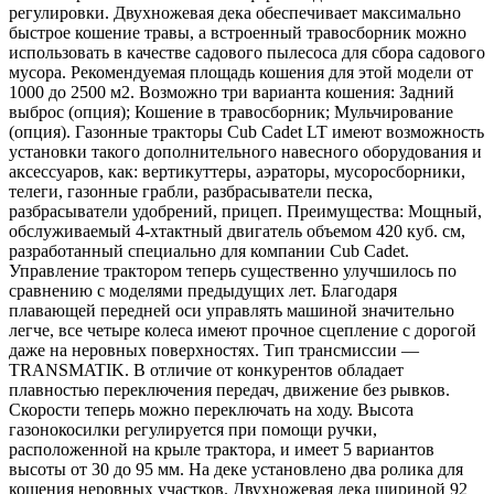
регулировки. Двухножевая дека обеспечивает максимально
быстрое кошение травы, а встроенный травосборник можно
использовать в качестве садового пылесоса для сбора садового
мусора. Рекомендуемая площадь кошения для этой модели от
1000 до 2500 м2. Возможно три варианта кошения: Задний
выброс (опция); Кошение в травосборник; Мульчирование
(опция). Газонные тракторы Cub Cadet LT имеют возможность
установки такого дополнительного навесного оборудования и
аксессуаров, как: вертикуттеры, аэраторы, мусоросборники,
телеги, газонные грабли, разбрасыватели песка,
разбрасыватели удобрений, прицеп. Преимущества: Мощный,
обслуживаемый 4-хтактный двигатель объемом 420 куб. см,
разработанный специально для компании Cub Cadet.
Управление трактором теперь существенно улучшилось по
сравнению с моделями предыдущих лет. Благодаря
плавающей передней оси управлять машиной значительно
легче, все четыре колеса имеют прочное сцепление с дорогой
даже на неровных поверхностях. Тип трансмиссии —
TRANSMATIK. В отличие от конкурентов обладает
плавностью переключения передач, движение без рывков.
Скорости теперь можно переключать на ходу. Высота
газонокосилки регулируется при помощи ручки,
расположенной на крыле трактора, и имеет 5 вариантов
высоты от 30 до 95 мм. На деке установлено два ролика для
кошения неровных участков. Двухножевая дека шириной 92